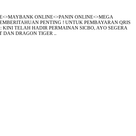
INE<>MAYBANK ONLINE<>PANIN ONLINE<>MEGA
EMBERITAHUAN PENTING ! UNTUK PEMBAYARAN QRIS
 : KINI TELAH HADIR PERMAINAN SICBO, AYO SEGERA
T DAN DRAGON TIGER ..