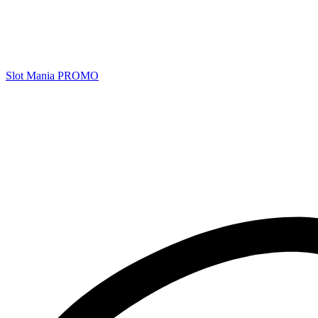
Slot Mania
PROMO