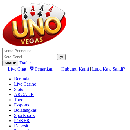
Daftar
Masuk
Live Chat
|
Penarikan
|
Hubungi Kami
|
Lupa Kata Sandi?
Beranda
Live Casino
Slots
ARCADE
Togel
E-sports
Bolatangkas
Sportsbook
POKER
Deposit