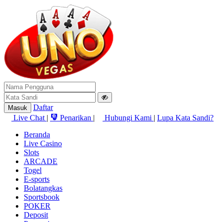
Daftar
Masuk
Live Chat
|
Penarikan
|
Hubungi Kami
|
Lupa Kata Sandi?
Beranda
Live Casino
Slots
ARCADE
Togel
E-sports
Bolatangkas
Sportsbook
POKER
Deposit