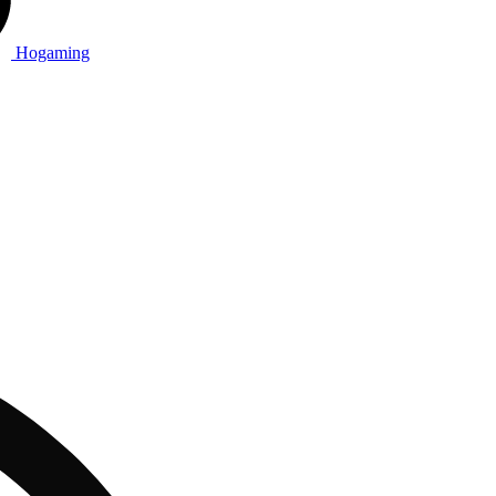
Hogaming