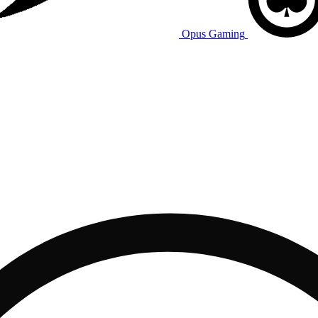
Opus Gaming