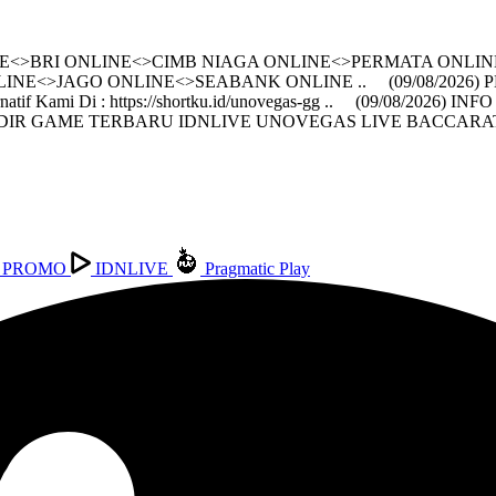
NE<>BRI ONLINE<>CIMB NIAGA ONLINE<>PERMATA ONL
NLINE<>JAGO ONLINE<>SEABANK ONLINE ..
(09/08/2026)
P
rnatif Kami Di : https://shortku.id/unovegas-gg ..
(09/08/2026)
INFO
DIR GAME TERBARU IDNLIVE UNOVEGAS LIVE BACCARA
PROMO
IDNLIVE
Pragmatic Play