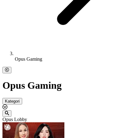
Opus Gaming
Opus Gaming
Kategori
Opus Lobby