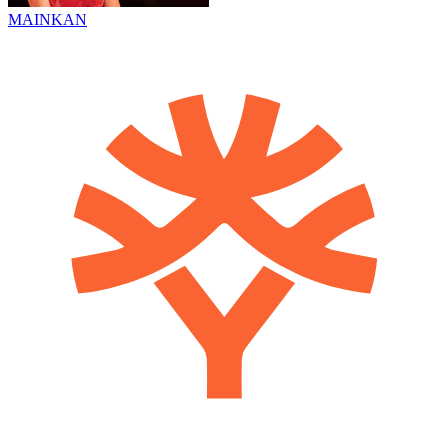
MAINKAN