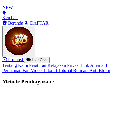
NEW
Kembali
Beranda
DAFTAR
Promosi
Live Chat
Tentang Kami
Peraturan
Kebijakan Privasi
Link Alternatif
Permainan Fair
Video Tutorial
Tutorial Bermain
Anti-Blokir
Metode Pembayaran :