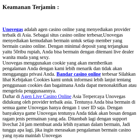
Keamanan Terjamin :
Unovegas
adalah agen casino online yang menyediakan provider
terbaik di Asia. Sebagai situs casino online terbesar,Unovegas
menyediakan kemudahan bermain untuk setiap member yang
bermain casino online. Dengan minimal deposit yang terjangkau
yaitu 50ribu rupiah, Anda bisa bermain dengan ditemani live dealer
wanita muda yang sexy.
Unovegas menggunakan cookie yang akan memberikan
pengalaman Anda dengan kami lebih menarik dan tidak akan
mengganggu privasi Anda.
Bandar casino online
terbesar Silahkan
lihat Kebijakan Cookies kami untuk informasi lebih lanjut tentang
penggunaan cookies dan bagaimana Anda dapat menonaktifkan atau
mengelola penggunaannya.
Daftar di
Agen Live Casino Online
Asia Terpercaya Unovegas
didukung oleh provider terbaik asia. Tentunya Anda bisa bermain di
semua game Unovegas hanya dengan 1 user ID saja. Dengan
banyaknya game Unovegas tentunya Anda tidak akan bosan dengan
ragam jenis permainan yang ada. Ditambah lagi dengan support
livechat 24 jam membuat anda lebih nyaman dalam bermain, Jadi
tunggu apa lagi, jika ingin merasakan pengalaman bermain casino
yang nyata mainlah Unovegas