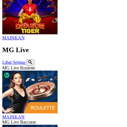
MAINKAN
MG Live
Lihat Semua
MG Live Roulette
MAINKAN
MG Live Baccarat