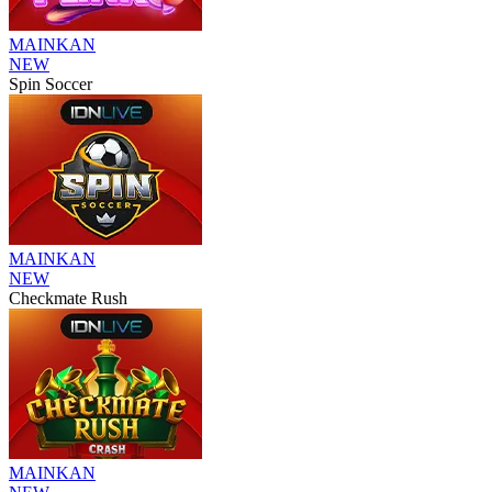
MAINKAN
NEW
Spin Soccer
MAINKAN
NEW
Checkmate Rush
MAINKAN