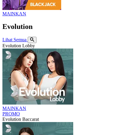
MAINKAN
Evolution
Lihat Semua
Evolution Lobby
MAINKAN
PROMO
Evolution Baccarat