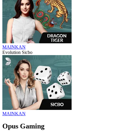
MAINKAN
Evolution Sicbo
MAINKAN
Opus Gaming