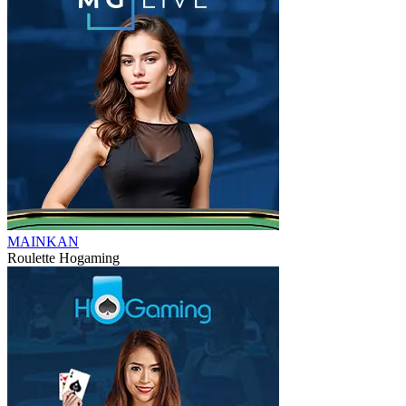
MAINKAN
Roulette Hogaming