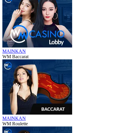
MAINKAN
WM Baccarat
MAINKAN
WM Roulette