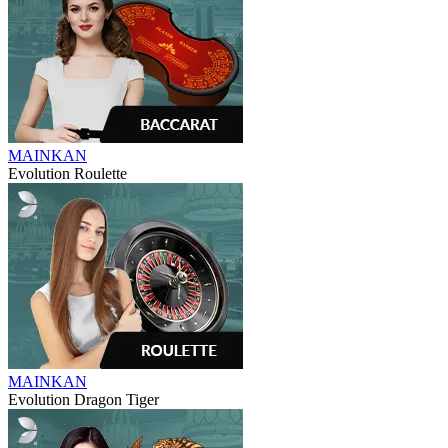
MAINKAN
Evolution Roulette
MAINKAN
Evolution Dragon Tiger