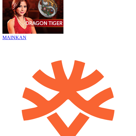
MAINKAN