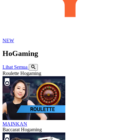
NEW
HoGaming
Lihat Semua
Roulette Hogaming
MAINKAN
Baccarat Hogaming