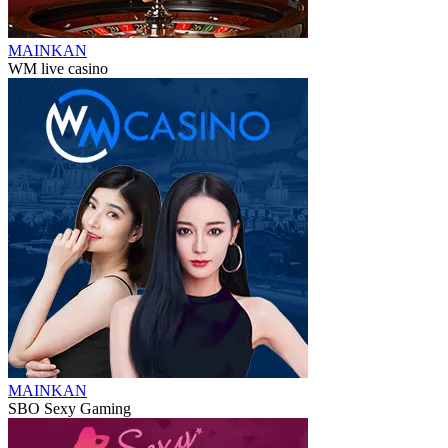
MAINKAN
WM live casino
MAINKAN
SBO Sexy Gaming