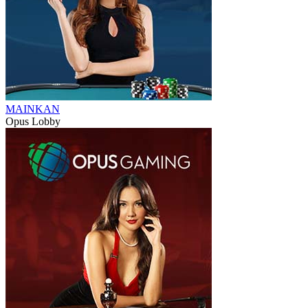
MAINKAN
Opus Lobby