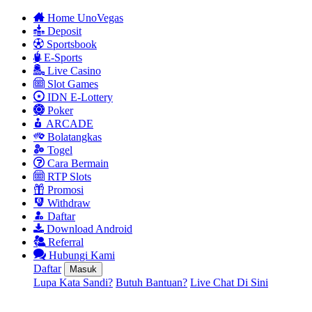
Home UnoVegas
Deposit
Sportsbook
E-Sports
Live Casino
Slot Games
IDN E-Lottery
Poker
ARCADE
Bolatangkas
Togel
Cara Bermain
RTP Slots
Promosi
Withdraw
Daftar
Download Android
Referral
Hubungi Kami
Daftar
Masuk
Lupa Kata Sandi?
Butuh Bantuan?
Live Chat Di Sini